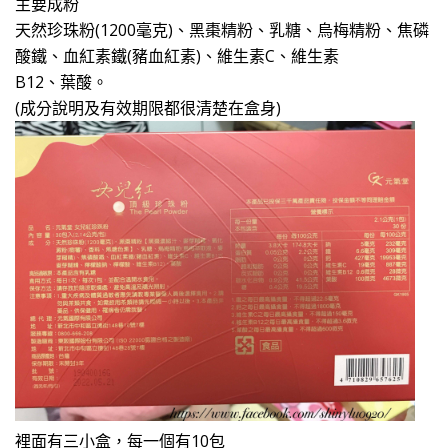
主要成粉
天然珍珠粉(1200毫克)、黑棗精粉、乳糖、烏梅精粉、焦磷
酸鐵、血紅素鐵(豬血紅素)、維生素C、維生素
B12、葉酸。
(成分說明及有效期限都很清楚在盒身)
裡面有三小盒，每一個有10包