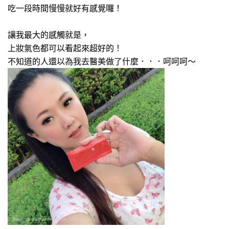
吃一段時間慢慢就好有感覺囉！
讓我最大的感觸就是，
上妝氣色都可以看起來超好的！
不知道的人還以為我去醫美做了什麼．．．呵呵呵～