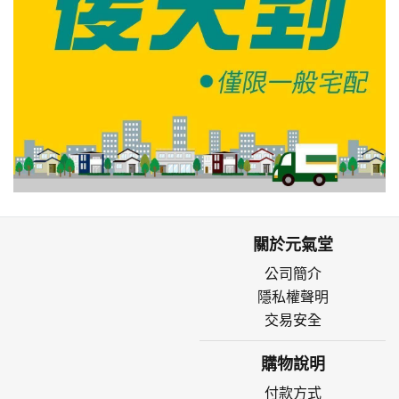
關於元氣堂
公司簡介
隱私權聲明
交易安全
購物說明
付款方式