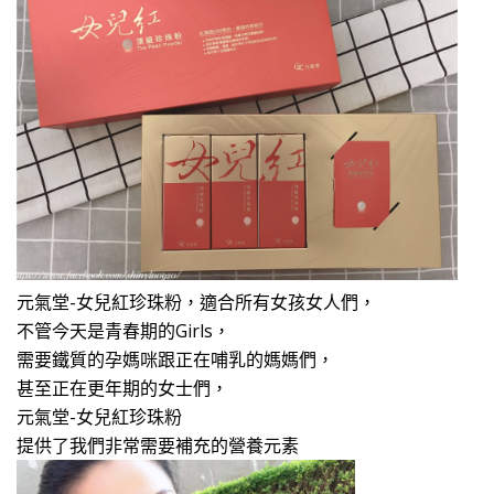
元氣堂-女兒紅珍珠粉，適合所有女孩女人們，
不管今天是青春期的Girls，
需要鐵質的孕媽咪跟正在哺乳的媽媽們，
甚至正在更年期的女士們，
元氣堂-女兒紅珍珠粉
提供了我們非常需要補充的營養元素