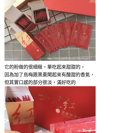
它的粉做的很細緻，單吃起來甜甜的，
因為加了烏梅跟黑棗聞起來有酸甜的香氣，
但其實口感的部分很淡，滿好吃的