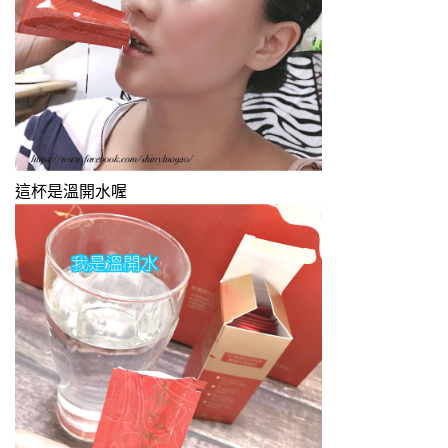
這杯是溫開水喔