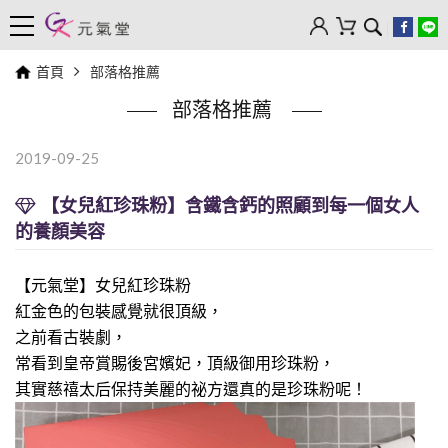
首頁
部落格推薦
部落格推薦
2019-09-25
【女兒紅珍珠粉】含鐵含鈣的照顧到每一個女人
的養顏美容
【元氣堂】女兒紅珍珠粉
紅金色的包裝感覺就很頂級，
之前看古裝劇，
常看到皇帝賞賜後宮嬪妃，頂級御用珍珠粉，
其實慈禧太后保持美麗的祕方還真的是珍珠粉呢！