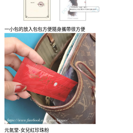
一小包的放入包包方便隨身攜帶很方便
元氣堂-女兒紅珍珠粉