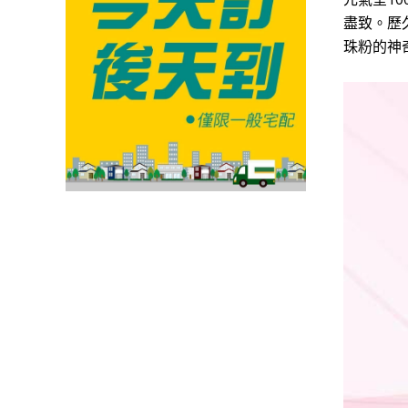
盡致。歷
珠粉的神